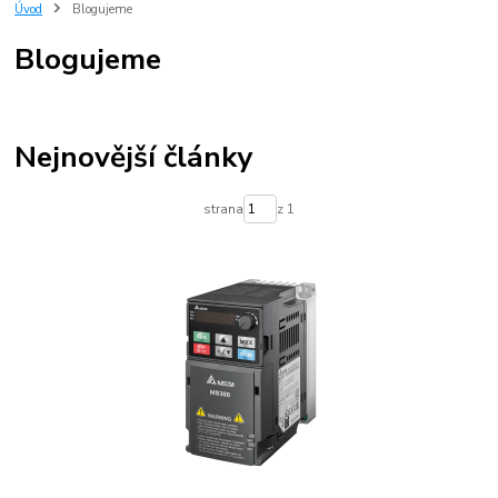
regulace elektromotoru
Úvod
Blogujeme
Blogujeme
Nejnovější články
strana
z 1