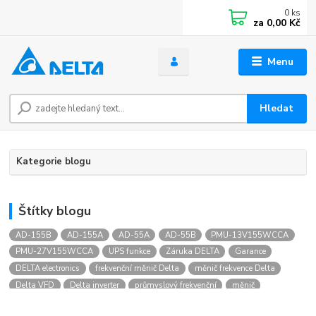
0
ks
za
0,00 Kč
Menu
Hledat
Kategorie blogu
Štítky blogu
AD-155B
AD-155A
AD-55A
AD-55B
PMU-13V155WCCA
PMU-27V155WCCA
UPS funkce
Záruka DELTA
Garance
DELTA electronics
frekvenční měnič Delta
měnič frekvence Delta
Delta VFD
Delta inverter
průmyslový frekvenční
měnič
měnič pro asynchronní motor
řízení otáček motoru