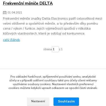
Frekvenční měniče DELTA
01
.
04
.
2021
Frekvenční měniče značky Delta Electronics patří celosvětově mezi
velmi oblíbené a spolehlivé měniče, a to především díky poměru
cena / výkon / funkce. Jejich výjimečnost spočívá v několika
klíčových vlastnostech, které je odlišují od konkurence.
celý článek
strana
z 1
Pro základní funkčnost, zpříjemnění používání webu, analytické
účely a v případě udělení souhlasu také pro účely cílení reklamy
www.czech-meanwell.cz
využíváme soubory cookies. Nastavení vlastních preferencí
cookies můžete kdykoli upravit odkazem ve spodní části stránek.
www.spinanyzdroj.cz
www.eshop-meanwell.cz
Souhlasím
Nastavení
www.czech-ips.cz