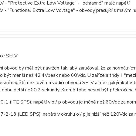
V - "Protective Extra Low Voltage" - "ochranné" malé napětí
V - "Functional Extra Low Voltage" - obvody pracující s malým n
nice SELV
í obvod by měl být navržen tak, aby zaručoval, že za normální
o být menší než 42,4Vpeak nebo 60Vdc. U zařízení třídy I "mez
nesmí napětí mezi dvěma vodiči obvodu SELV a mezi jakýmkoliv 
 dobu delší než 0,2 sekundy. Kromě toho nesmí být překročena
0-1 (ITE SPS): napětí v o / p obvodu je méně než 60Vdc za nor
-2-13 (LED SPS): napětí v okruhu o / p je nižší než 120Vdc za 