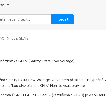
ogujeme
Hledat
FAQ
Co je SELV ?
ná zkratka SELV (Safety Extra Low Voltage)
ého Safety Extra Low Voltage, ve volném překladu "Bezpečné Ve
o značkou čtyž písmen SELV. Není to však pravidlo.
 norma ČSN EN60950-1 ed. 2 (již zrušena r. 2020) je v soulad
..