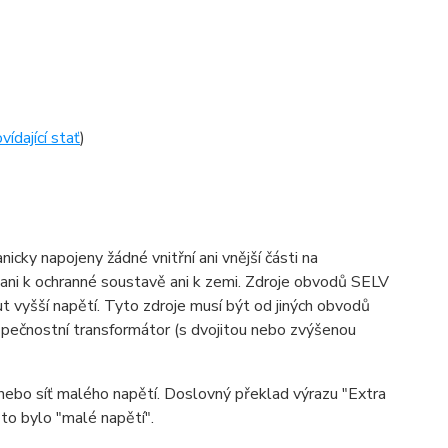
ídající stať
)
cky napojeny žádné vnitřní ani vnější části na
ani k ochranné soustavě ani k zemi. Zdroje obvodů SELV
 vyšší napětí. Tyto zdroje musí být od jiných obvodů
zpečnostní transformátor (s dvojitou nebo zvýšenou
nebo síť malého napětí. Doslovný překlad výrazu "Extra
 to bylo "malé napětí".