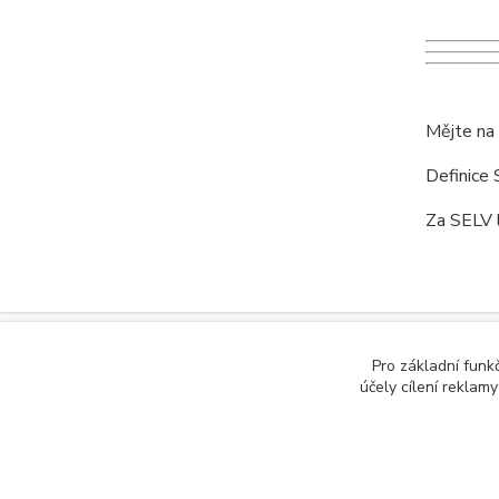
Mějte na
Definice 
Za SELV l
www.czech-meanwell.cz
Pro základní funk
www.spinanyzdroj.cz
účely cílení reklam
www.eshop-meanwell.cz
www.czech-ips.cz
www.meanwell-eshop.cz