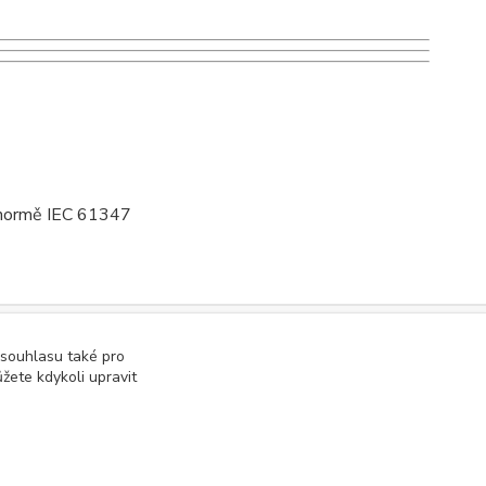
í normě IEC 61347
 souhlasu také pro
žete kdykoli upravit