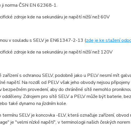
e ji norma ČSN EN 62368-1.
cifické zdroje kde na sekundáru je napětí nižší než 60V
rmou v souladu s SELV je EN61347-2-13 (
zde je ke stažení odpov
cifické zdroje kde na sekundáru je napětí nižší než 120V
é zařízení s ochranou SELV, podobně jako u PELV nesmí mít galvani
é napětí. Na rozdíl od PELV však jeho obvody nejsou připojeny 
v bezpečném provedení, aby do chráněné sítě nemohlo proniknout
y odděleny. Zdrojem pro sítě SELV a PELV může být baterie, be
 nebo také dynamo na jízdním kole.
termínu SELV je koncovka -ELV, která označuje zařízení, obvod 
ge" je "velmi nízké napětí", v terminologii našich českých norem