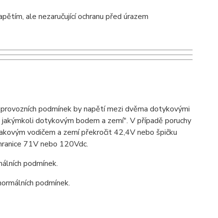
apětím, ale nezaručující ochranu před úrazem
ch provozních podmínek by napětí mezi dvěma dotykovými
i jakýmkoli dotykovým bodem a zemí". V případě poruchy
takovým vodičem a zemí překročit 42,4V nebo špičku
 hranice 71V nebo 120Vdc.
málních podmínek.
normálních podmínek.