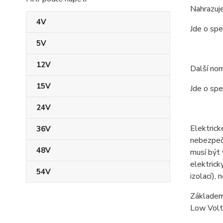
Nahrazuj
4V
Jde o spe
5V
12V
Další no
15V
Jde o spe
24V
Elektrick
36V
nebezpečn
48V
musí být 
elektrick
54V
izolací),
Základem 
Low Volta