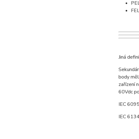
PEL
FEL
Jiná defi
Sekundárn
body měl
zařízení 
60Vdc po
IEC 6095
IEC 61347