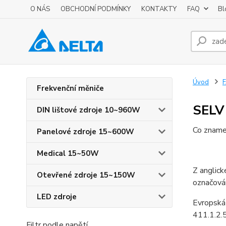
O NÁS
OBCHODNÍ PODMÍNKY
KONTAKTY
FAQ
Bl
Úvod
Frekvenční měniče
SELV
DIN lištové zdroje 10~960W
Co zname
Panelové zdroje 15~600W
Medical 15~50W
Z anglick
Otevřené zdroje 15~150W
označován
LED zdroje
Evropská
411.1.2.5
Filtr podle napětí