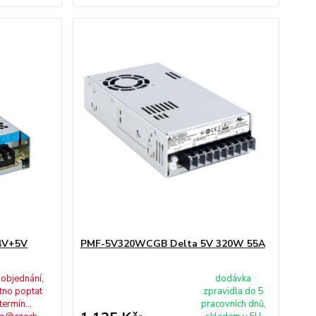
4V+5V
PMF-5V320WCGB Delta 5V 320W 55A
 objednání,
dodávka
tno poptat
zpravidla do 5
termín...
pracovních dnů,