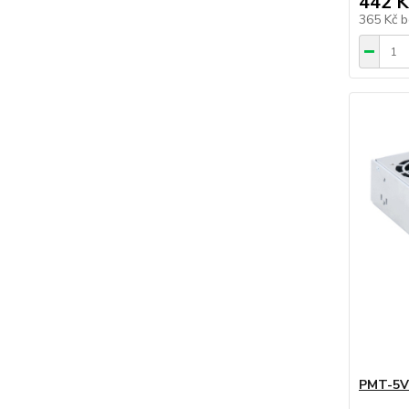
442 K
365 Kč
b
PMT-5V