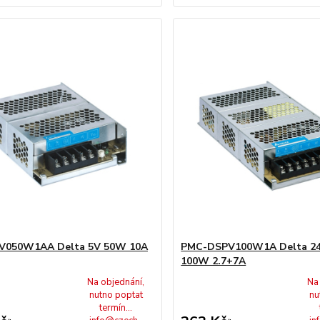
V050W1AA Delta 5V 50W 10A
PMC-DSPV100W1A Delta 2
100W 2.7+7A
Na objednání,
Na
nutno poptat
nu
termín...