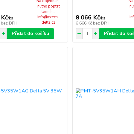
Na objednání,
Na
nutno poptat
nu
termín...
 Kč
8 066 Kč
info@czech-
in
/
ks
/
ks
delta.cz
č
bez DPH
6 666 Kč
bez DPH
Přidat do košíku
Přidat do ko