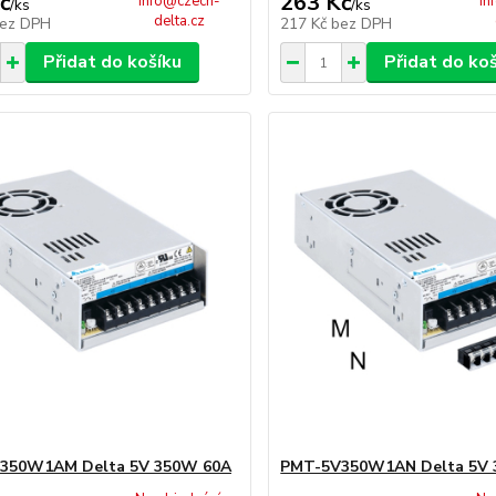
č
263 Kč
info@czech-
in
/
ks
/
ks
delta.cz
ez DPH
217 Kč
bez DPH
Přidat do košíku
Přidat do ko
350W1AM Delta 5V 350W 60A
PMT-5V350W1AN Delta 5V 