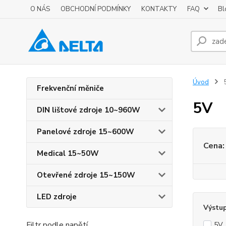
O NÁS
OBCHODNÍ PODMÍNKY
KONTAKTY
FAQ
Bl
Úvod
Frekvenční měniče
5V
DIN lištové zdroje 10~960W
Panelové zdroje 15~600W
Cena:
Medical 15~50W
Otevřené zdroje 15~150W
LED zdroje
Výstup
Filtr podle napětí
5V