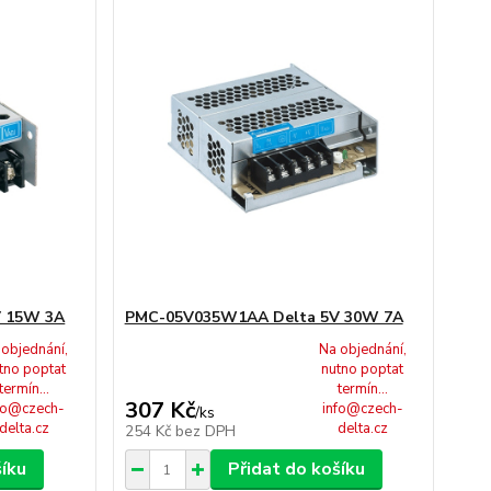
V 15W 3A
PMC-05V035W1AA Delta 5V 30W 7A
 objednání,
Na objednání,
tno poptat
nutno poptat
termín...
termín...
307 Kč
fo@czech-
info@czech-
/
ks
delta.cz
delta.cz
254 Kč
bez DPH
šíku
Přidat do košíku