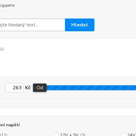
ogujeme
Hledat
5V
Kč
Od
ní napětí
(12)
12V + 5V
(3)
24V