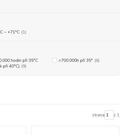
°C ~ +71°C
(1)
.000 hodin při 35°C
>700.000h při 35°
(6)
 při 40°C)
(9)
strana
z 1