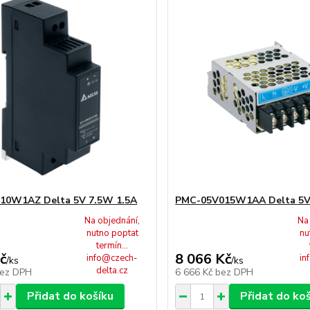
10W1AZ Delta 5V 7.5W 1.5A
PMC-05V015W1AA Delta 5
Na objednání,
Na
nutno poptat
nu
termín...
č
8 066 Kč
info@czech-
in
/
ks
/
ks
delta.cz
ez DPH
6 666 Kč
bez DPH
Přidat do košíku
Přidat do ko