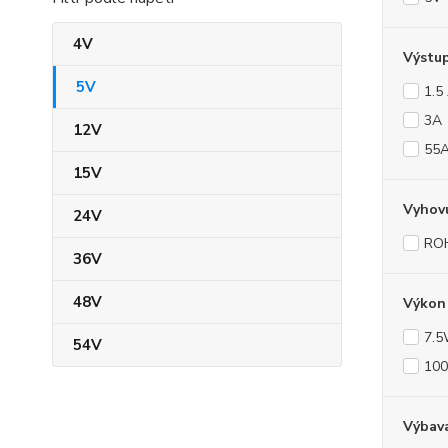
4V
Výstu
5V
1.5
3A
12V
55
15V
Vyhov
24V
RO
36V
48V
Výkon 
7.
54V
10
Výbav