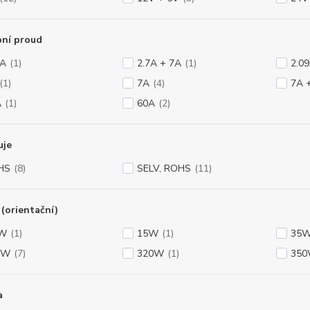
pní proud
 A
(1)
2.7A + 7A
(1)
2.0
(1)
7A
(4)
7A 
A
(1)
60A
(2)
uje
HS
(8)
SELV, ROHS
(11)
(orientační)
5W
(1)
15W
(1)
35
0W
(7)
320W
(1)
35
a