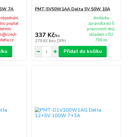
35W 7A
PMT-5V50W1AA Delta 5V 50W 10A
 objednání,
dodávka
tno poptat
zpravidla do 5
termín...
pracovních dnů,
337 Kč
fo@czech-
skladem v EU
/
ks
delta.cz
706 ks
279 Kč
bez DPH
šíku
Přidat do košíku