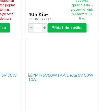
 objednání,
dodávka
tno poptat
zpravidla do 5
termín...
pracovních dnů,
405 Kč
fo@czech-
skladem v EU
/
ks
delta.cz
6 ks
335 Kč
bez DPH
šíku
Přidat do košíku