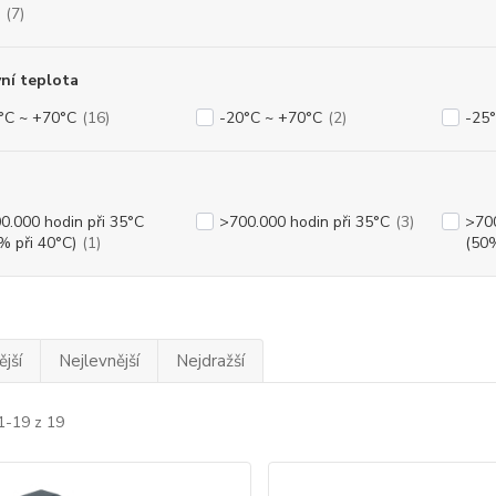
(7)
ní teplota
°C ~ +70°C
(16)
-20°C ~ +70°C
(2)
-25
0.000 hodin při 35°C
>700.000 hodin při 35°C
(3)
>700
% při 40°C)
(1)
(50%
jší
Nejlevnější
Nejdražší
1-19 z 19