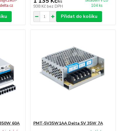
1 135 Kč
fo@czech-
skladem v EU
/
ks
delta.cz
104 ks
938 Kč
bez DPH
šíku
Přidat do košíku
350W 60A
PMT-5V35W1AA Delta 5V 35W 7A