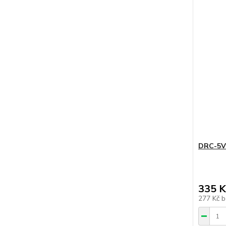
DRC-5V
335 K
277 Kč
b