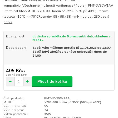
caseUniverzální vstup AC 85-264VacSELV + RoHS
kompatibilníVšestranné možnosti konfiguracePřipojení PMT-5V35W1AA
- terminal blockMTBF: >700.000 hodin při 35°C (50% při 40°C)Pracovní
teplota: -10°C ~ +70°CRozměry: 98 x 98 x 38 mmHmotnost: 230...
celý
popis
Dostupnost
dodávka zpravidla do 5 pracovních dnů, skladem v
EU 6 ks
Doba dodání
Zboží Vám můžeme doručit již 11.08.2026 do 13:00.
Stačí, když zboží objednáte nejpozději dnes do
24:00
405 Kč
/
ks
335 Kč
bez DPH
Přidat do košíku
Číslo produktu:
PMT-5V35W1AA
MTBF:
>700.000 hodin při 35°C (50% při 40°C)
Výstupní napětí:
5V
Výstupní proud:
7A
Výkon (orientační):
35W