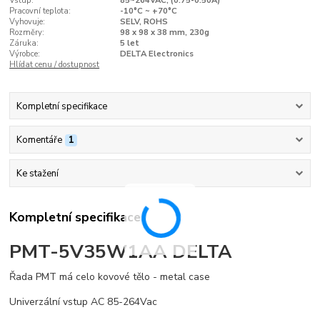
Vstup:
85~264VAC, (0.75-0.50A)
Pracovní teplota:
-10°C ~ +70°C
Vyhovuje:
SELV, ROHS
Rozměry:
98 x 98 x 38 mm, 230g
Záruka:
5 let
Výrobce:
DELTA Electronics
Hlídat cenu / dostupnost
Kompletní specifikace
Komentáře
1
Ke stažení
Kompletní specifikace
PMT-5V35W1AA DELTA
Řada PMT má celo kovové tělo - metal case
Univerzální vstup AC 85-264Vac