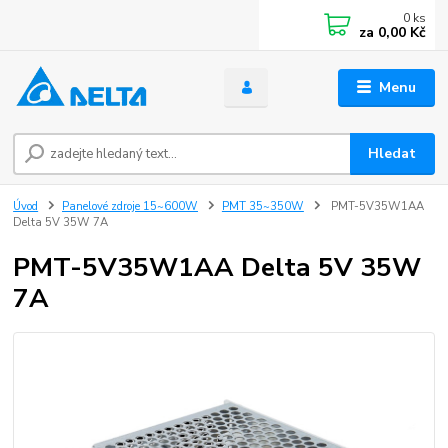
0
ks
za
0,00 Kč
Menu
Hledat
Úvod
Panelové zdroje 15~600W
PMT 35~350W
PMT-5V35W1AA
Delta 5V 35W 7A
PMT-5V35W1AA Delta 5V 35W
7A