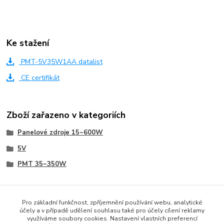
Ke stažení
PMT-5V35W1AA datalist
CE certifikát
Zboží zařazeno v kategoriích
Panelové zdroje 15~600W
5V
PMT 35~350W
Pro základní funkčnost, zpříjemnění používání webu, analytické
účely a v případě udělení souhlasu také pro účely cílení reklamy
www.czech-meanwell.cz
využíváme soubory cookies. Nastavení vlastních preferencí