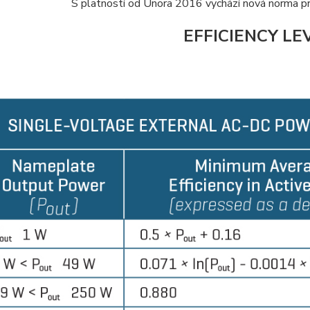
S platností od Února 2016 vychází nová norma p
EFFICIENCY LEV