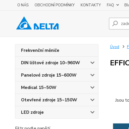
O NÁS
OBCHODNÍ PODMÍNKY
KONTAKTY
FAQ
Bl
Úvod
Frekvenční měniče
EFFI
DIN lištové zdroje 10~960W
Panelové zdroje 15~600W
Medical 15~50W
Otevřené zdroje 15~150W
Jsou t
LED zdroje
Filtr podle napětí