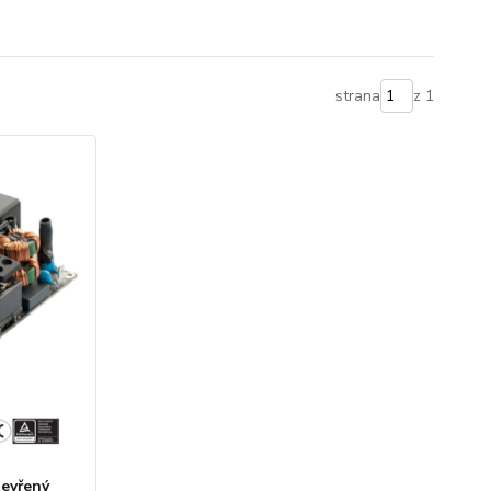
strana
z 1
evřený