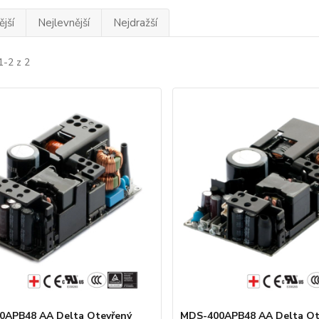
jší
Nejlevnější
Nejdražší
1-2 z 2
0APB48 AA Delta Otevřený
MDS-400APB48 AA Delta Ot