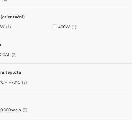
(orientační)
0W
(1)
400W
(1)
a
DICAL
(2)
ní teplota
°C ~ +70°C
(2)
0.000hodin
(2)