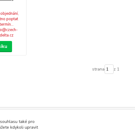
 objednání,
tno poptat
termín...
fo@czech-
delta.cz
šíku
strana
z 1
 souhlasu také pro
žete kdykoli upravit