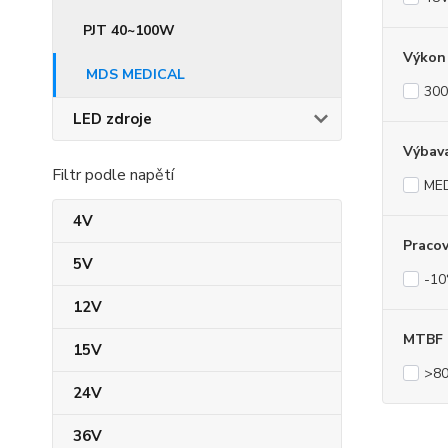
PJT 40~100W
Výkon 
MDS MEDICAL
30
LED zdroje
Výbav
Filtr podle napětí
ME
4V
Pracov
5V
-10
12V
MTBF
15V
>80
24V
36V