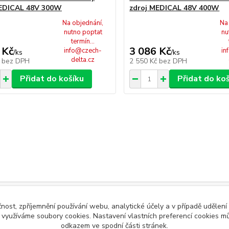
MEDICAL 48V 300W
zdroj MEDICAL 48V 400W
Na objednání,
Na
nutno poptat
nu
termín...
 Kč
3 086 Kč
info@czech-
in
/
ks
/
ks
delta.cz
č
bez DPH
2 550 Kč
bez DPH
Přidat do košíku
Přidat do ko
čnost, zpříjemnění používání webu, analytické účely a v případě udělení
y využíváme soubory cookies. Nastavení vlastních preferencí cookies mů
odkazem ve spodní části stránek.