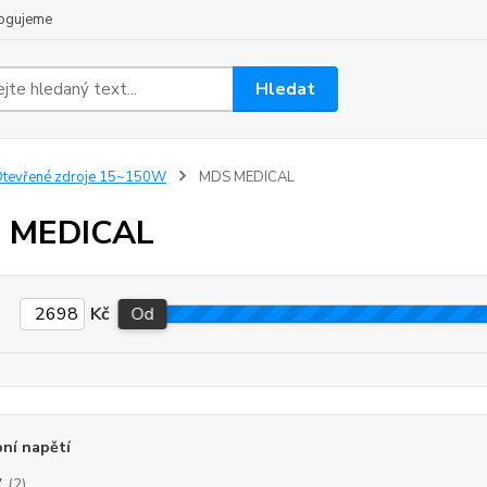
ogujeme
Hledat
tevřené zdroje 15~150W
MDS MEDICAL
 MEDICAL
Kč
Od
ní napětí
V
(2)