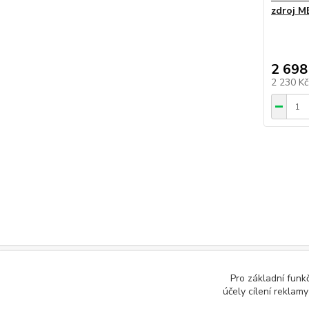
zdroj 
2 698
2 230 K
www.czech-meanwell.cz
Pro základní funk
www.spinanyzdroj.cz
účely cílení reklam
www.eshop-meanwell.cz