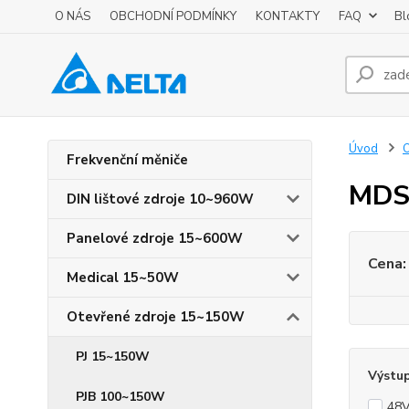
O NÁS
OBCHODNÍ PODMÍNKY
KONTAKTY
FAQ
Bl
Úvod
O
Frekvenční měniče
MDS
DIN lištové zdroje 10~960W
Panelové zdroje 15~600W
Cena:
Medical 15~50W
Otevřené zdroje 15~150W
PJ 15~150W
Výstup
PJB 100~150W
48