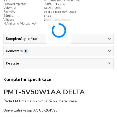
Vstup:
85~264VAC, (1.10-0.65A)
Pracovní teplota:
-10°C ~ +70°C
Vyhovuje:
SELV, ROHS
Rozměry:
98 x 98 x 38 mm, 230g
Záruka:
5 let
Výrobce:
DELTA Electronics
Hlídat cenu / dostupnost
Kompletní specifikace
Komentáře
0
Ke stažení
Kompletní specifikace
PMT-5V50W1AA DELTA
Řada PMT má celo kovové tělo - metal case
Univerzální vstup AC 85-264Vac