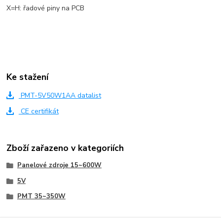
X=H: řadové piny na PCB
Ke stažení
PMT-5V50W1AA datalist
CE certifikát
Zboží zařazeno v kategoriích
Panelové zdroje 15~600W
5V
PMT 35~350W