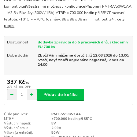
caseUniverzální vstup AC 85-264VacSELV + ROHS
kompatibilníVšestranné možnosti konfiguracePřipojení PMT-5V50W1AA
- M3.5 x 5 kolíky (300V / 15A) MTBF: >700.000 hodin při 35°CPracovní
teplota: -10°C ~ +70°CRozměry: 98 x 98 x 38 mmHmotnost: 24...
celý
popis
Dostupnost
dodávka zpravidla do 5 pracovních dnů, skladem v
EU 706 ks
Doba dodání
Zboží Vám můžeme doručit již 12.08.2026 do 13:00.
Stačí, když zboží objednáte nejpozději dnes do
24:00
337 Kč
/
ks
279 Kč
bez DPH
Přidat do košíku
Číslo produktu:
PMT-5V50W1AA
MTBF:
>700.000 hodin při 35°C
Výstupní napětí:
5V
Výstupní proud:
2.09A
Výkon (orientační):
50W