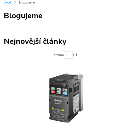
regulace elektromotoru
Úvod
Blogujeme
Blogujeme
Nejnovější články
strana
z 1