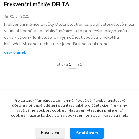
Frekvenční měniče DELTA
01
.
04
.
2021
Frekvenční měniče značky Delta Electronics patří celosvětově mezi
velmi oblíbené a spolehlivé měniče, a to především díky poměru
cena / výkon / funkce. Jejich výjimečnost spočívá v několika
klíčových vlastnostech, které je odlišují od konkurence.
celý článek
strana
z 1
Pro základní funkčnost, zpříjemnění používání webu, analytické
účely a v případě udělení souhlasu také pro účely cílení reklamy
www.czech-meanwell.cz
využíváme soubory cookies. Nastavení vlastních preferencí
cookies můžete kdykoli upravit odkazem ve spodní části stránek.
www.spinanyzdroj.cz
www.eshop-meanwell.cz
Souhlasím
Nastavení
www.czech-ips.cz