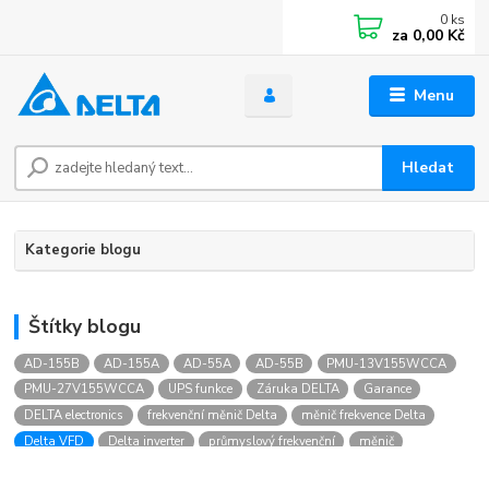
0
ks
za
0,00 Kč
Menu
Hledat
Kategorie blogu
Štítky blogu
AD-155B
AD-155A
AD-55A
AD-55B
PMU-13V155WCCA
PMU-27V155WCCA
UPS funkce
Záruka DELTA
Garance
DELTA electronics
frekvenční měnič Delta
měnič frekvence Delta
Delta VFD
Delta inverter
průmyslový frekvenční
měnič
měnič pro asynchronní motor
řízení otáček motoru