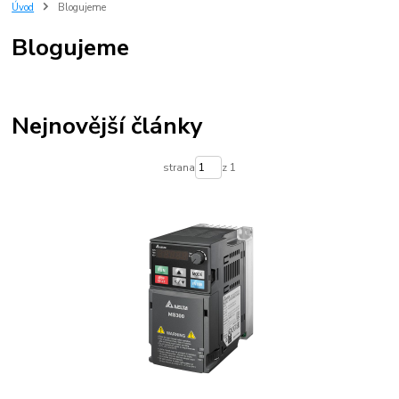
regulace elektromotoru
Úvod
Blogujeme
Blogujeme
Nejnovější články
strana
z 1