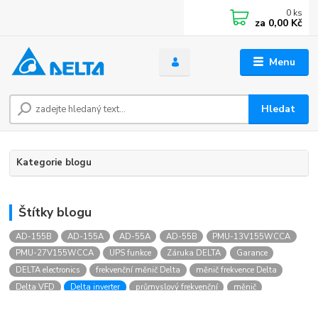
0
ks
za
0,00 Kč
Menu
Hledat
Kategorie blogu
Štítky blogu
AD-155B
AD-155A
AD-55A
AD-55B
PMU-13V155WCCA
PMU-27V155WCCA
UPS funkce
Záruka DELTA
Garance
DELTA electronics
frekvenční měnič Delta
měnič frekvence Delta
Delta VFD
Delta inverter
průmyslový frekvenční
měnič
měnič pro asynchronní motor
řízení otáček motoru