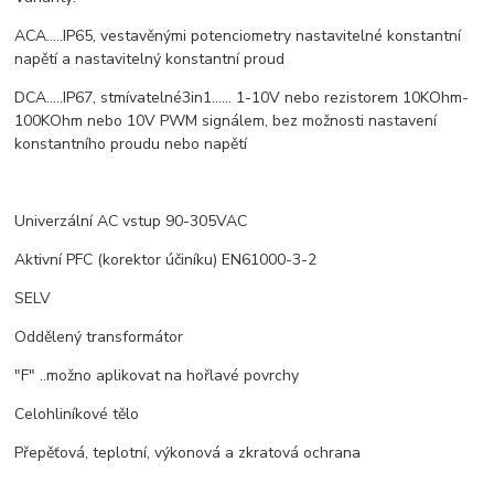
ACA.....IP65, vestavěnými potenciometry nastavitelné konstantní
napětí a nastavitelný konstantní proud
DCA.....IP67, stmívatelné3in1...... 1-10V nebo rezistorem 10KOhm-
100KOhm nebo 10V PWM signálem, bez možnosti nastavení
konstantního proudu nebo napětí
Univerzální AC vstup 90-305VAC
Aktivní PFC (korektor účiníku) EN61000-3-2
SELV
Oddělený transformátor
"F" ..možno aplikovat na hořlavé povrchy
Celohliníkové tělo
Přepěťová, teplotní, výkonová a zkratová ochrana