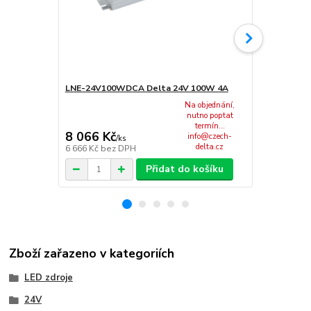
LNE-24V100WDCA Delta 24V 100W 4A
LNE-24V120
Na objednání,
nutno poptat
termín...
8 066 Kč
8 066 Kč
info@czech-
/
ks
delta.cz
6 666 Kč
bez DPH
6 666 Kč
bez
Přidat do košíku
Zboží zařazeno v kategoriích
LED zdroje
24V