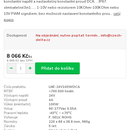
konstantní napětí a nastavitelný konstantní proud DCA.....IP67,
stmívatelné3in1...... 1-10V nebo rezistorem 10KOhm-100KOhm nebo
10V PWM signálem, bez možnosti nastavení konstantního prou...
celý
popis
Dostupnost
Na objednání, nutno poptat termín... info@czech-
delta.cz
8 066 Kč
/
ks
6 666 Kč
bez DPH
Přidat do košíku
Číslo produktu:
LNE-24V100WDCA
MTBF:
>700.000 hodin
Výstupní napětí:
24V
Výstupní proud:
4A
Výkon (orientační):
100W
Vstup:
90-277Vac 0.55A
Pracovní teplota:
-40°C ~ +70°C
Vyhovuje:
F, SELV, ROHS
Rozměry:
220 x 68 x 38.8 mm, 980g
Záruka:
5 let