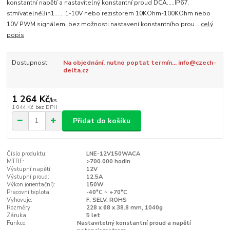
konstantní napětí a nastavitelný konstantní proud DCA.....IP67,
stmívatelné3in1...... 1-10V nebo rezistorem 10KOhm-100KOhm nebo
10V PWM signálem, bez možnosti nastavení konstantního prou...
celý
popis
Dostupnost
Na objednání, nutno poptat termín... info@czech-
delta.cz
1 264 Kč
/
ks
1 044 Kč
bez DPH
Přidat do košíku
Číslo produktu:
LNE-12V150WACA
MTBF:
>700.000 hodin
Výstupní napětí:
12V
Výstupní proud:
12.5A
Výkon (orientační):
150W
Pracovní teplota:
-40°C ~ +70°C
Vyhovuje:
F, SELV, ROHS
Rozměry:
228 x 68 x 38.8 mm, 1040g
Záruka:
5 let
Funkce:
Nastavitelný konstantní proud a napětí