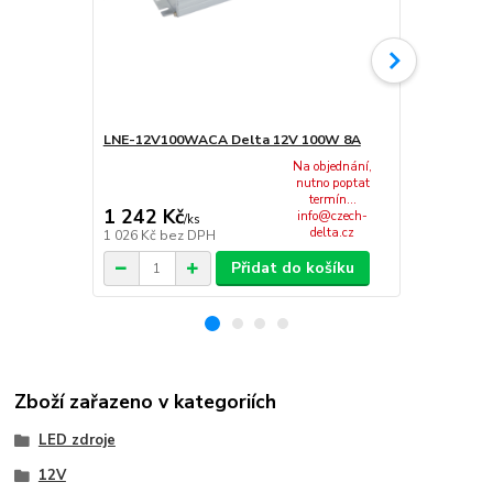
LNE-12V100WACA Delta 12V 100W 8A
LNE-12V120
Na objednání,
nutno poptat
termín...
1 242 Kč
1 032 Kč
info@czech-
/
ks
delta.cz
1 026 Kč
bez DPH
853 Kč
bez 
Přidat do košíku
Zboží zařazeno v kategoriích
LED zdroje
12V