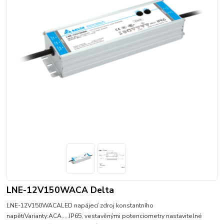
LNE-12V150WACA Delta
LNE-12V150WACALED napájecí zdroj konstantního
napětíVarianty:ACA.....IP65, vestavěnými potenciometry nastavitelné