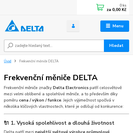
0
ks
za
0,00 Kč
Menu
Hledat
Úvod
Frekvenční měniče DELTA
Frekvenční měniče DELTA
Frekvenční měniče značky
Delta Electronics
patří celosvětově
mezi velmi oblíbené a spolehlivé měniče, a to především díky
poměru
cena / výkon / funkce
. Jejich výjimečnost spočívá v
několika klíčových vlastnostech, které je odlišují od konkurence:
🔌 1. Vysoká spolehlivost a dlouhá životnost
Delta patří mezi
největší světové výrobce průmyslové