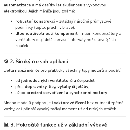
automatizace
a má desítky let zkušeností s výkonovou
elektronikou. Jejich měniče jsou známé:
robustní konstrukcí
– zvládají náročné průmyslové
podmínky (teplo, prach, vibrace),
dlouhou životností komponent
– např. kondenzátory a
ventilátory mají delší servisní intervaly než u levnějších
značek.
⚙️ 2. Široký rozsah aplikací
Delta nabízí měniče pro prakticky všechny typy motorů a použití:
od
jednoduchých ventilátorů a čerpadel
,
přes
dopravníky, lisy, výtahy či jeřáby
,
až po
precizní servořízení a synchronní motory
.
Mnoho modelů podporuje i
vektorové řízení
bez nutnosti zpětné
vazby, což přináší vysoký točivý moment už od nízkých otáček.
📊 3. Pokročilé funkce už v základní výbavě