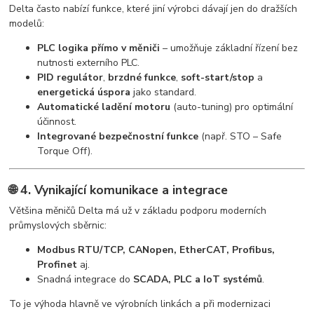
Delta často nabízí funkce, které jiní výrobci dávají jen do dražších
modelů:
PLC logika přímo v měniči
– umožňuje základní řízení bez
nutnosti externího PLC.
PID regulátor
,
brzdné funkce
,
soft-start/stop
a
energetická úspora
jako standard.
Automatické ladění motoru
(auto-tuning) pro optimální
účinnost.
Integrované bezpečnostní funkce
(např. STO – Safe
Torque Off).
🌐 4. Vynikající komunikace a integrace
Většina měničů Delta má už v základu podporu moderních
průmyslových sběrnic:
Modbus RTU/TCP, CANopen, EtherCAT, Profibus,
Profinet
aj.
Snadná integrace do
SCADA, PLC a IoT systémů
.
To je výhoda hlavně ve výrobních linkách a při modernizaci