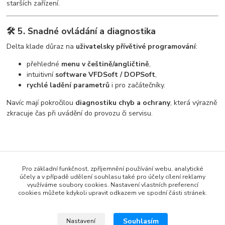
starších zařízení.
🛠️ 5. Snadné ovládání a diagnostika
Delta klade důraz na
uživatelsky přívětivé programování
:
přehledné
menu v češtině/angličtině
,
intuitivní
software VFDSoft / DOPSoft
,
rychlé ladění parametrů
i pro začátečníky.
Navíc mají pokročilou
diagnostiku chyb a ochrany
, která výrazně
zkracuje čas při uvádění do provozu či servisu.
Pro základní funkčnost, zpříjemnění používání webu, analytické
účely a v případě udělení souhlasu také pro účely cílení reklamy
www.czech-meanwell.cz
využíváme soubory cookies. Nastavení vlastních preferencí
cookies můžete kdykoli upravit odkazem ve spodní části stránek.
www.spinanyzdroj.cz
www.eshop-meanwell.cz
Souhlasím
Nastavení
www.czech-ips.cz