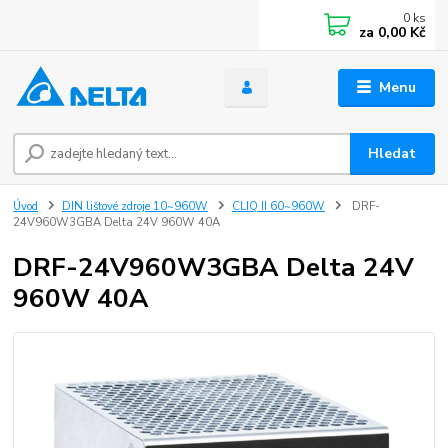
0
ks
za
0,00 Kč
Menu
Hledat
Úvod
DIN lištové zdroje 10~960W
CLIQ II 60~960W
DRF-
24V960W3GBA Delta 24V 960W 40A
DRF-24V960W3GBA Delta 24V
960W 40A