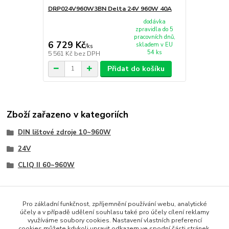
DRP024V960W3BN Delta 24V 960W 40A
dodávka
zpravidla do 5
pracovních dnů,
6 729 Kč
skladem v EU
/
ks
54 ks
5 561 Kč
bez DPH
Přidat do košíku
Zboží zařazeno v kategoriích
DIN lištové zdroje 10~960W
24V
CLIQ II 60~960W
Pro základní funkčnost, zpříjemnění používání webu, analytické
účely a v případě udělení souhlasu také pro účely cílení reklamy
www.czech-meanwell.cz
využíváme soubory cookies. Nastavení vlastních preferencí
cookies můžete kdykoli upravit odkazem ve spodní části stránek.