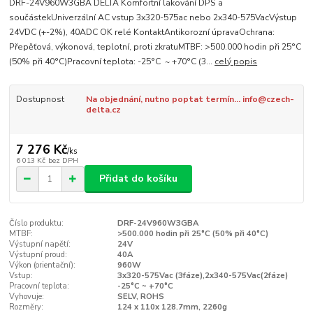
DRF-24V960W3GBA DELTA Komfortní lakování DPS a
součástekUniverzální AC vstup 3x320-575ac nebo 2x340-575VacVýstup
24VDC (+-2%), 40ADC OK relé KontaktAntikorozní úpravaOchrana:
Přepěťová, výkonová, teplotní, proti zkratuMTBF: >500.000 hodin při 25°C
(50% při 40°C)Pracovní teplota: -25°C ~ +70°C (3...
celý popis
Dostupnost
Na objednání, nutno poptat termín... info@czech-
delta.cz
7 276 Kč
/
ks
6 013 Kč
bez DPH
Přidat do košíku
Číslo produktu:
DRF-24V960W3GBA
MTBF:
>500.000 hodin při 25°C (50% při 40°C)
Výstupní napětí:
24V
Výstupní proud:
40A
Výkon (orientační):
960W
Vstup:
3x320-575Vac (3fáze),2x340-575Vac(2fáze)
Pracovní teplota:
-25°C ~ +70°C
Vyhovuje:
SELV, ROHS
Rozměry:
124 x 110x 128.7mm, 2260g