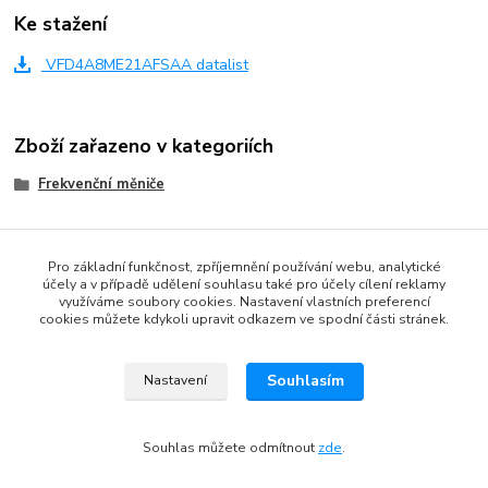
Ke stažení
VFD4A8ME21AFSAA datalist
Zboží zařazeno v kategoriích
Frekvenční měniče
Pro základní funkčnost, zpříjemnění používání webu, analytické
účely a v případě udělení souhlasu také pro účely cílení reklamy
www.czech-meanwell.cz
využíváme soubory cookies. Nastavení vlastních preferencí
cookies můžete kdykoli upravit odkazem ve spodní části stránek.
www.spinanyzdroj.cz
www.eshop-meanwell.cz
Souhlasím
Nastavení
www.czech-ips.cz
www.meanwell-eshop.cz
Souhlas můžete odmítnout
zde
.