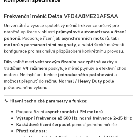
Frekvenční měnič
Delta VFD4A8ME21AFSAA
Univerzální a vysoce spolehlivý měnič frekvence určený pro
náročné aplikace v oblasti
průmyslové automatizace a řízení
pohonů
. Podporuje řízení jak
asynchronních motorů
, tak i
motorů s permanentními magnety
, a nabízí široké možnosti
konfigurace pro maximální přizpůsobení konkrétnímu provozu.
Díky volbě mezi
vektorovým řízením bez zpětné vazby
a
tradičním
V/f režimem
poskytuje měnič plynulý a efektivní chod
motoru. Nechybí ani funkce
jednoduchého polohování
a
možnost přepnutí do režimu
Normal / Heavy Duty
podle
požadovaného výkonu.
🔧
Hlavní technické parametry a funkce:
Podpora řízení
asynchronních i PM motorů
Výstupní frekvence až 600 Hz
, nosná frekvence
2–15 kHz
Kaskádové řízení čerpadel
pomocí jednoho měniče
Přetížitelnost: