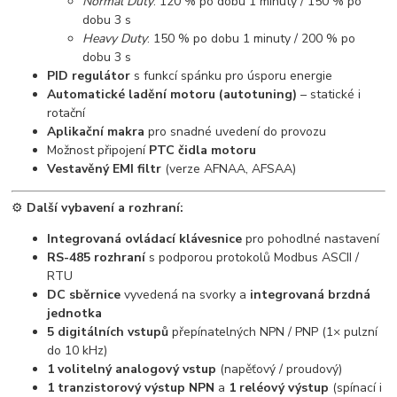
Normal Duty
: 120 % po dobu 1 minuty / 150 % po
dobu 3 s
Heavy Duty
: 150 % po dobu 1 minuty / 200 % po
dobu 3 s
PID regulátor
s funkcí spánku pro úsporu energie
Automatické ladění motoru (autotuning)
– statické i
rotační
Aplikační makra
pro snadné uvedení do provozu
Možnost připojení
PTC čidla motoru
Vestavěný EMI filtr
(verze AFNAA, AFSAA)
⚙️
Další vybavení a rozhraní:
Integrovaná ovládací klávesnice
pro pohodlné nastavení
RS-485 rozhraní
s podporou protokolů Modbus ASCII /
RTU
DC sběrnice
vyvedená na svorky a
integrovaná brzdná
jednotka
5 digitálních vstupů
přepínatelných NPN / PNP (1× pulzní
do 10 kHz)
1 volitelný analogový vstup
(napěťový / proudový)
1 tranzistorový výstup NPN
a
1 reléový výstup
(spínací i