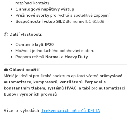
rozpínací kontakt)
1 analogový napěťový výstup
Pružinové svorky
pro rychlé a spolehlivé zapojení
Bezpečnostní vstup SIL2
dle normy IEC 61508
📦
Další vlastnosti:
Ochranné krytí:
IP20
Možnost jednoduchého polohování motoru
Podpora režimů
Normal
a
Heavy Duty
💼
Oblasti použití:
Měnič je ideální pro široké spektrum aplikací včetně
průmyslové
automatizace, kompresorů, ventilátorů, čerpadel s
konstantním tlakem, systémů HVAC
, a také pro
automatizaci
budov i výrobních provozů
.
Více o výhodách 
frekvenčních měničů DELTA