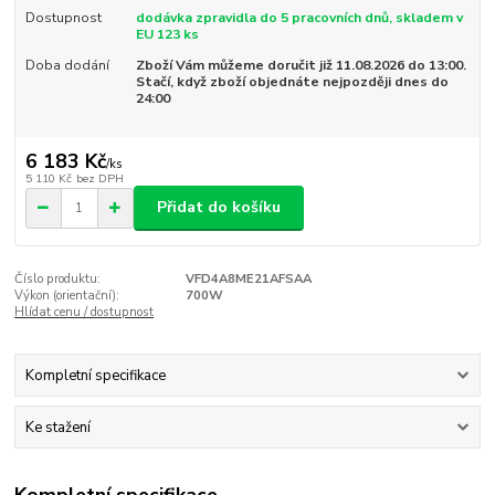
Dostupnost
dodávka zpravidla do 5 pracovních dnů, skladem v
EU 123 ks
Doba dodání
Zboží Vám můžeme doručit již 11.08.2026 do 13:00.
Stačí, když zboží objednáte nejpozději dnes do
24:00
6 183 Kč
/
ks
5 110 Kč
bez DPH
Přidat do košíku
Číslo produktu:
VFD4A8ME21AFSAA
Výkon (orientační):
700W
Hlídat cenu / dostupnost
Kompletní specifikace
Ke stažení
Kompletní specifikace