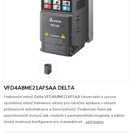
VFD4A8ME21AFSAA DELTA
Frekvenční měnič Delta VFD4A8ME21AFSAA Univerzální a vysoce
spolehlivý měnič frekvence určený pro náročné aplikace v oblasti
průmyslové automatizace a řízení pohonů. Podporuje řízení jak
asynchronních motorů, tak i motorů s permanentními magnety, a nabízí
široké možnosti konfigurace pro maximální př...
celý popis