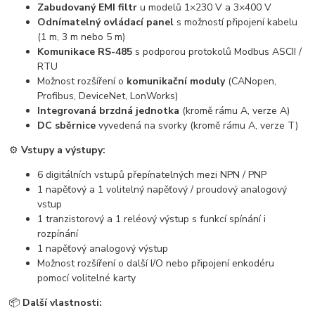
Zabudovaný EMI filtr
u modelů 1×230 V a 3×400 V
Odnímatelný ovládací panel
s možností připojení kabelu
(1 m, 3 m nebo 5 m)
Komunikace RS-485
s podporou protokolů Modbus ASCII /
RTU
Možnost rozšíření o
komunikační moduly
(CANopen,
Profibus, DeviceNet, LonWorks)
Integrovaná brzdná jednotka
(kromě rámu A, verze A)
DC sběrnice
vyvedená na svorky (kromě rámu A, verze T)
⚙️
Vstupy a výstupy:
6 digitálních vstupů přepínatelných mezi NPN / PNP
1 napěťový a 1 volitelný napěťový / proudový analogový
vstup
1 tranzistorový a 1 reléový výstup s funkcí spínání i
rozpínání
1 napěťový analogový výstup
Možnost rozšíření o další I/O nebo připojení enkodéru
pomocí volitelné karty
📦
Další vlastnosti: