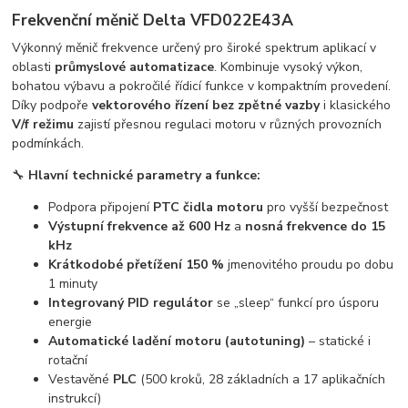
Frekvenční měnič
Delta VFD022E43A
Výkonný měnič frekvence určený pro široké spektrum aplikací v
oblasti
průmyslové automatizace
. Kombinuje vysoký výkon,
bohatou výbavu a pokročilé řídicí funkce v kompaktním provedení.
Díky podpoře
vektorového řízení bez zpětné vazby
i klasického
V/f režimu
zajistí přesnou regulaci motoru v různých provozních
podmínkách.
🔧
Hlavní technické parametry a funkce:
Podpora připojení
PTC čidla motoru
pro vyšší bezpečnost
Výstupní frekvence až 600 Hz
a
nosná frekvence do 15
kHz
Krátkodobé přetížení 150 %
jmenovitého proudu po dobu
1 minuty
Integrovaný PID regulátor
se „sleep“ funkcí pro úsporu
energie
Automatické ladění motoru (autotuning)
– statické i
rotační
Vestavěné
PLC
(500 kroků, 28 základních a 17 aplikačních
instrukcí)