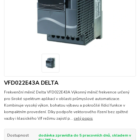
VFD022E43A DELTA
Frekvenční měnič Delta VFD022E43A Výkonný měnič frekvence určený
pro široké spektrum aplikací v oblasti průmyslové automatizace.
Kombinuje vysoký výkon, bohatou výbavu a pokročilé řídicí funkce v
kompaktním provedení. Díky podpoře vektorového řízení bez zpětné
vazby i klasického V/f režimu zajistí p...
celý popis
Dostupnost
dodávka zpravidla do 5 pracovních dnů, skladem v