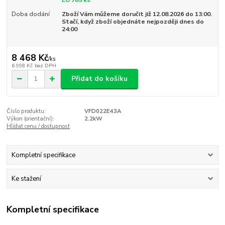
EU 765 ks
Doba dodání
Zboží Vám můžeme doručit již 12.08.2026 do 13:00.
Stačí, když zboží objednáte nejpozději dnes do
24:00
8 468 Kč
/
ks
6 998 Kč
bez DPH
Přidat do košíku
Číslo produktu:
VFD022E43A
Výkon (orientační):
2.2kW
Hlídat cenu / dostupnost
Kompletní specifikace
Ke stažení
Kompletní specifikace