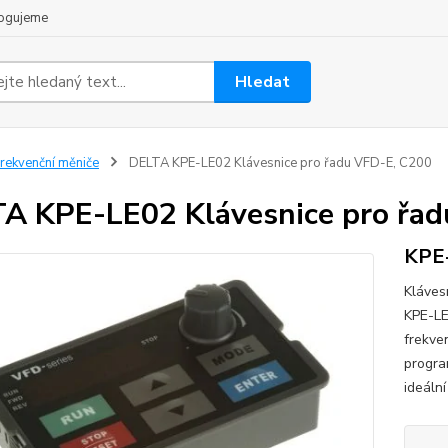
ogujeme
Hledat
rekvenční měniče
DELTA KPE-LE02 Klávesnice pro řadu VFD-E, C200
A KPE-LE02 Klávesnice pro řad
KPE
Kláves
KPE-LE
frekve
progra
ideální