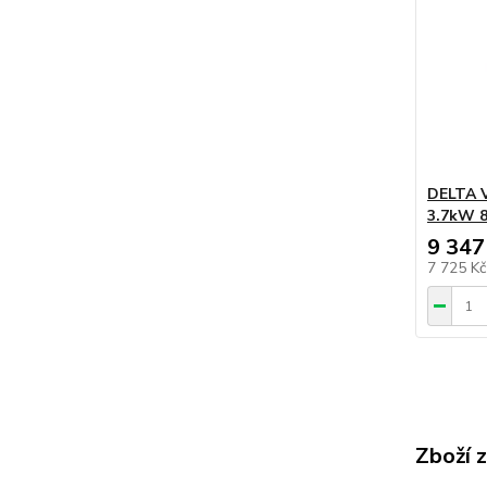
DELTA V
3.7kW 8
9 347
7 725 K
Zboží 