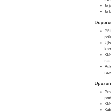
Je 
Je 
Doporuč
Při
prů
Uji
kom
Klá
nas
Pok
roz
Upozor
Pro
pod
Klá
Kab