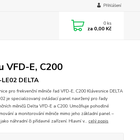
Přihlášení
0
ks
za
0,00 Kč
u VFD-E, C200
-LE02 DELTA
nice pro frekvenční měniče řad VFD-E, C200 Klávesnice DELTA
02 je specializovaný ovládací panel navržený pro řady
nčních měničů Delta VFD-E a C200. Umožňuje pohodlné
mování a monitorování měniče mimo jeho základní panel –
 jako náhradní či přídavné zařízení. Hlavní v...
celý popis