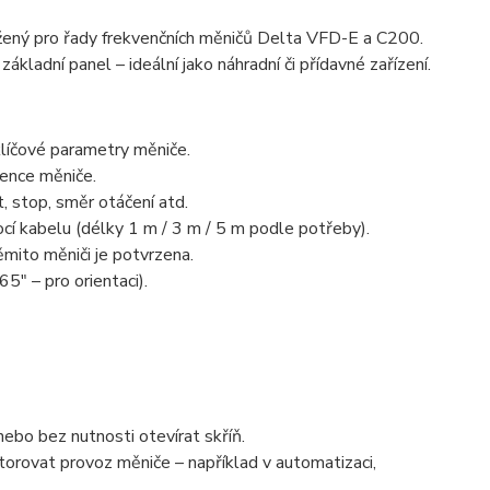
žený pro řady frekvenčních měničů Delta VFD-E a C200.
adní panel – ideální jako náhradní či přídavné zařízení.
klíčové parametry měniče.
vence měniče.
t, stop, směr otáčení atd.
cí kabelu (délky 1 m / 3 m / 5 m podle potřeby).
mito měniči je potvrzena.
5″ – pro orientaci).
ebo bez nutnosti otevírat skříň.
orovat provoz měniče – například v automatizaci,