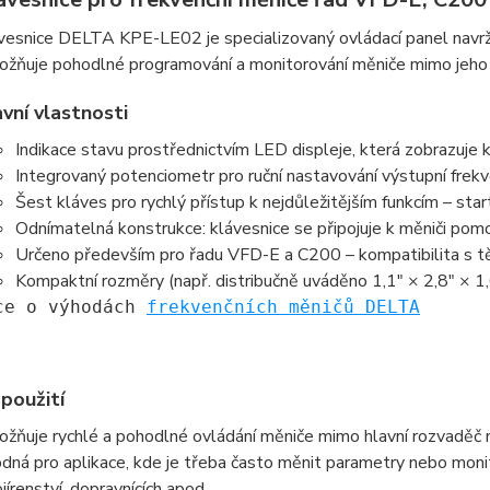
vesnice DELTA KPE-LE02 je specializovaný ovládací panel navr
žňuje pohodlné programování a monitorování měniče mimo jeho zákl
vní vlastnosti
Indikace stavu prostřednictvím LED displeje, která zobrazuje 
Integrovaný potenciometr pro ruční nastavování výstupní frek
Šest kláves pro rychlý přístup k nejdůležitějším funkcím – star
Odnímatelná konstrukce: klávesnice se připojuje k měniči pomo
Určeno především pro řadu VFD-E a C200 – kompatibilita s tě
Kompaktní rozměry (např. distribučně uváděno 1,1″ × 2,8″ × 1,6
ce o výhodách 
frekvenčních měničů DELTA
použití
žňuje rychlé a pohodlné ovládání měniče mimo hlavní rozvaděč n
dná pro aplikace, kde je třeba často měnit parametry nebo monit
ojírenství, dopravnících apod.