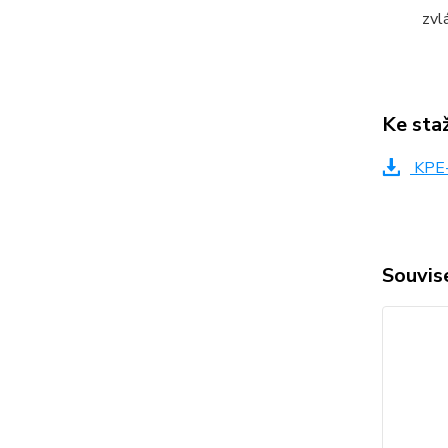
zvl
Ke sta
KPE-
Souvise