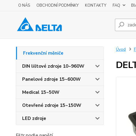
O NÁS
OBCHODNÍ PODMÍNKY
KONTAKTY
FAQ
Bl
Úvod
F
Frekvenční měniče
DELT
DIN lištové zdroje 10~960W
Panelové zdroje 15~600W
Medical 15~50W
Otevřené zdroje 15~150W
LED zdroje
Filtr podle napětí