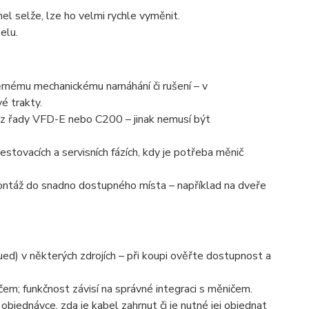
l selže, lze ho velmi rychle vyměnit.
elu.
měrnému mechanickému namáhání či rušení – v
é trakty.
ně z řady VFD-E nebo C200 – jinak nemusí být
testovacích a servisních fázích, kdy je potřeba měnič
montáž do snadno dostupného místa – například na dveře
ued) v některých zdrojích – při koupi ověřte dostupnost a
čem; funkčnost závisí na správné integraci s měničem.
objednávce, zda je kabel zahrnut či je nutné jej objednat