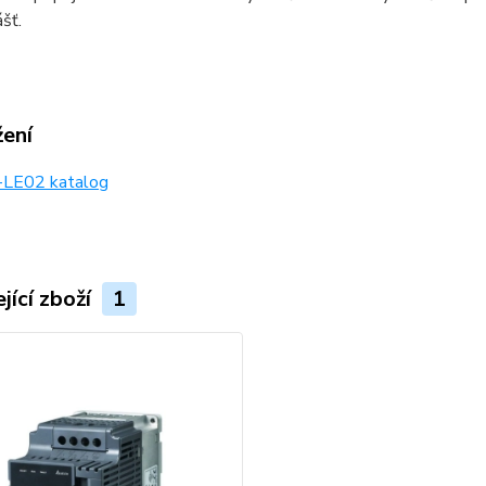
ášť.
žení
LE02 katalog
jící zboží
1