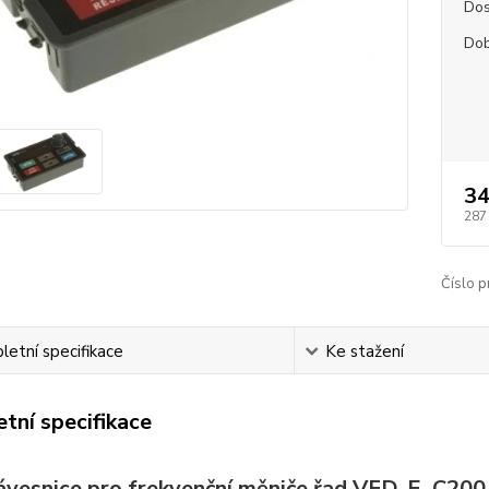
Dos
Dob
34
287
Číslo p
etní specifikace
Ke stažení
tní specifikace
ávesnice pro frekvenční měniče řad VFD-E, C200