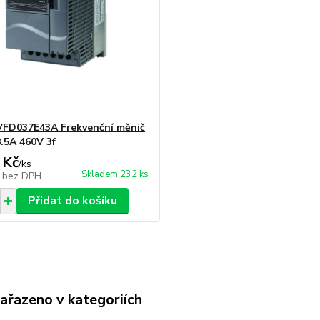
FD037E43A Frekvenční měnič
.5A 460V 3f
 Kč
/
ks
Skladem 232 ks
č
bez DPH
Přidat do košíku
zařazeno v kategoriích