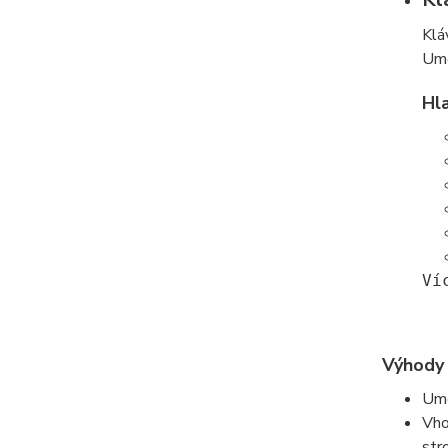
Klá
Umo
Hla
Ví
Výhody 
Umo
Vho
str