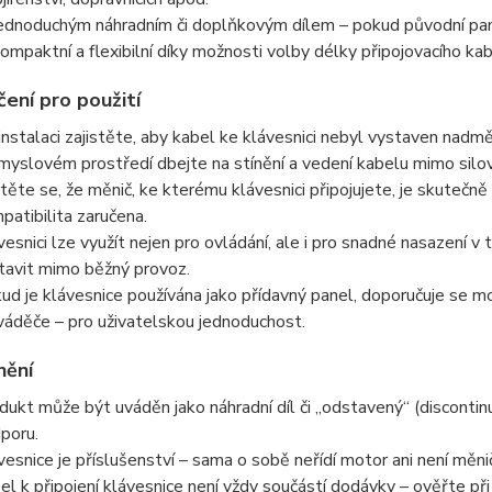
jednoduchým náhradním či doplňkovým dílem – pokud původní pane
kompaktní a flexibilní díky možnosti volby délky připojovacího kab
ení pro použití
 instalaci zajistěte, aby kabel ke klávesnici nebyl vystaven nad
myslovém prostředí dbejte na stínění a vedení kabelu mimo silov
stěte se, že měnič, ke kterému klávesnici připojujete, je skuteč
patibilita zaručena.
vesnici lze využít nejen pro ovládání, ale i pro snadné nasazení v 
tavit mimo běžný provoz.
ud je klávesnice používána jako přídavný panel, doporučuje se 
váděče – pro uživatelskou jednoduchost.
nění
dukt může být uváděn jako náhradní díl či „odstavený“ (discontin
poru.
vesnice je příslušenství – sama o sobě neřídí motor ani není měni
el k připojení klávesnice není vždy součástí dodávky – ověřte při 