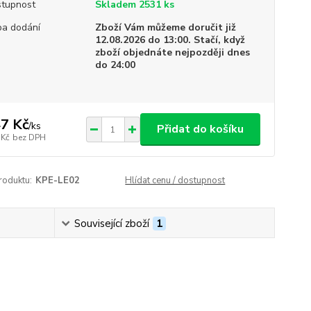
tupnost
Skladem 2531 ks
a dodání
Zboží Vám můžeme doručit již
12.08.2026 do 13:00. Stačí, když
zboží objednáte nejpozději dnes
do 24:00
7 Kč
/
ks
Přidat do košíku
 Kč
bez DPH
roduktu:
KPE-LE02
Hlídat cenu / dostupnost
Související zboží
1