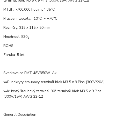
terminál blok M3.5 x 9 Pins (300V/15A) AWG 22-12)
MTBF: >700.000 hodin při 35°C
Pracovní teplota: -10°C ~ +70°C
Rozměry: 215 x 115 x 50 mm
Hmotnost: 830g
ROHS
Záruka: 5 let
Svorkovnice PMT-48V350W1Ax
x=R: nekrytý šroubový terminál blok M3.5 x 9 Pins (300V/20A)
x=K: krytý šroubový terminál 90° terminál blok M3.5 x 9 Pins
(300V/15A) AWG 22-12
General Description