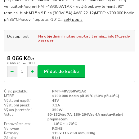
přepínačemCelohliníkové těloAktivní chlazení - automaticky řiditelný
ventilátorPřipojení PMT-48V350W1AK - krytý šroubový terminál 90°
terminál blok M3.5 x 9 Pins (300V/15A) AWG 22-12)MTBF: >700.000 hodin
při 35°CPracovní teplota: -10°C...
celý popis
Dostupnost
Na objednání, nutno poptat termín... info@czech-
delta.cz
8 066 Kč
/
ks
6 666 Kč
bez DPH
Přidat do košíku
Číslo produktu:
PMT-48V350W1AK
MTBF:
>700.000 hodin při 35°C (50% při 40°C)
Výstupní napětí:
48V
Výstupní proud:
7.3A
Výkon (orientační):
350W
Vstup:
90-132Vac 7A, 180-264Vac 4A nastavitelný
přepínačem
Pracovní teplota:
-10°C ~ +70°C
Vyhovuje:
ROHS
Rozměry:
215 x 115 x 50 mm, 830g
Záruka:
5 let