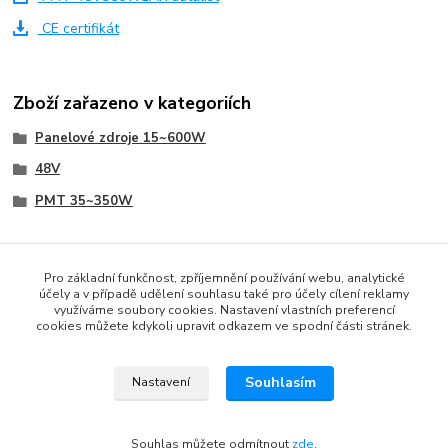
CE certifikát
Zboží zařazeno v kategoriích
Panelové zdroje 15~600W
48V
PMT 35~350W
Pro základní funkčnost, zpříjemnění používání webu, analytické
účely a v případě udělení souhlasu také pro účely cílení reklamy
www.czech-meanwell.cz
využíváme soubory cookies. Nastavení vlastních preferencí
cookies můžete kdykoli upravit odkazem ve spodní části stránek.
www.spinanyzdroj.cz
www.eshop-meanwell.cz
Souhlasím
Nastavení
www.czech-ips.cz
www.meanwell-eshop.cz
Souhlas můžete odmítnout
zde
.