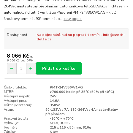
hledáte s CE pak je to model PMT-24V350W1AKVstup 90-132Vac, 180-
264Vac nastavitelný přepínačemCelohliníkové těloSELVAktivní chlazení -
automaticky řiditelný ventilátorPřipojení PMT-24V350W1AG - krytý
šroubový terminál 90° terminál b...
celý popis
Dostupnost
Na objednání, nutno poptat termín... info@czech-
delta.cz
8 066 Kč
/
ks
6 666 Kč
bez DPH
Přidat do košíku
Číslo produktu:
PMT-24V350W1AG
MTBF:
>700.000 hodin při 35°C (50% při 40°C)
Výstupní napětí:
24V
Výstupní proud:
14.6A
Výkon (orientační):
350W
Vstup:
90-132Vac 7A, 180-264Vac 4A nastavitelný
přepínačem
Pracovní teplota:
-10°C ~ +70°C
Vyhovuje:
SELV, ROHS
Rozměry:
215 x 115 x 50 mm, 810g
Záruka:
5 let