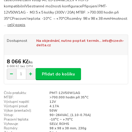
caseUniverzální vstup AC 85-264VacSELV + ROHS
kompatibilníVšestranné možnosti konfiguracePřipojení PMT-
12V50W1AG - M3.5 x 5 kolíky (300V / 20A) MTBF: >700.000 hodin při
35°CPracovní teplota: -10°C ~ +70°CRozměry: 98 x 98 x 38 mmHmotnost:
...
celý popis
Dostupnost
Na objednání, nutno poptat termín... info@czech-
delta.cz
8 066 Kč
/
ks
6 666 Kč
bez DPH
Přidat do košíku
Číslo produktu:
PMT-12V50W1AG
MTBF:
>700.000 hodin při 35°C
Výstupní napětí:
12V
Výstupní proud:
4.17A
Výkon (orientační):
50W
Vstup:
90~264VAC, (1.10-0.70A)
Pracovní teplota:
-10°C ~ +70°C
Vyhovuje:
SELV, ROHS
Rozměry:
98 x 98 x 38 mm, 230g