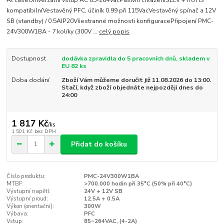
Al caseUniverzální vstup AC 85-264VacPasivní chlazeníSELV + ROHS
kompatibilníVestavěný PFC, účiník 0.99 při 115VacVestavěný spínač a 12V
SB (standby) / 0.5AIP20Všestranné možnosti konfiguracePřipojení PMC-
24V300W1BA - 7 kolíky (300V ...
celý popis
Dostupnost
dodávka zpravidla do 5 pracovních dnů, skladem v
EU 82 ks
Doba dodání
Zboží Vám můžeme doručit již 11.08.2026 do 13:00.
Stačí, když zboží objednáte nejpozději dnes do
24:00
1 817 Kč
/
ks
1 501 Kč
bez DPH
Přidat do košíku
Číslo produktu:
PMC-24V300W1BA
MTBF:
>700.000 hodin při 35°C (50% při 40°C)
Výstupní napětí:
24V + 12V SB
Výstupní proud:
12.5A + 0.5A
Výkon (orientační):
300W
Výbava:
PFC
Vstup:
85~264VAC, (4-2A)