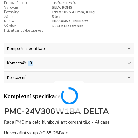
Pracovní teplota:
-10°C ~ +70°C
Vyhovuje:
SELV, ROHS
Rozměry:
199 x 105 x 41 mm, 820g
Záruka:
5 let
Normy:
EN60950-1, EN55022
Výrobce:
DELTA Electronics
Hlídat cenu / dostupnost
Kompletní specifikace
Komentáře
0
Ke stažení
Kompletní specifikace
PMC-24V300W1BA DELTA
Řada PMC má celo hliníkové antikorozní tělo - Al case
Univerzální vstup AC 85-264Vac