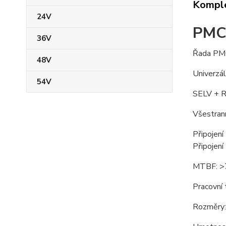
Komple
24V
PMC
36V
Řada PMC 
48V
Univerzá
54V
SELV + R
Všestran
Připojen
Připojen
MTBF: >7
Pracovní
Rozměry: