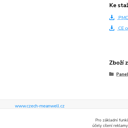
Ke sta
PMC-
CE ce
Zboží 
Pane
www.czech-meanwell.cz
www.spinanyzdroj.cz
Pro základní funk
www.eshop-meanwell.cz
účely cílení reklam