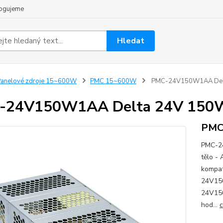
ogujeme
Hledat
anelové zdroje 15~600W
PMC 15~600W
PMC-24V150W1AA Delt
-24V150W1AA Delta 24V 150W
PMC
PMC-24
tělo -
kompat
24V150
24V150
hod...
c