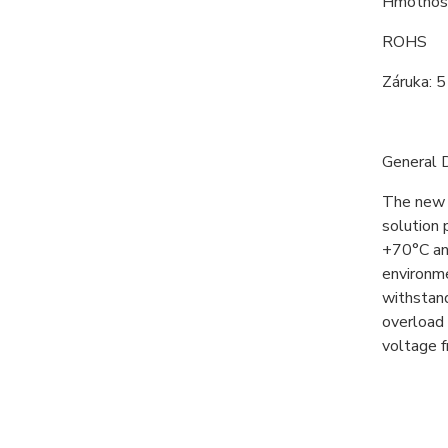
Hmotnos
ROHS
Záruka: 5
General D
The new P
solution 
+70°C and
environme
withstan
overload 
voltage f