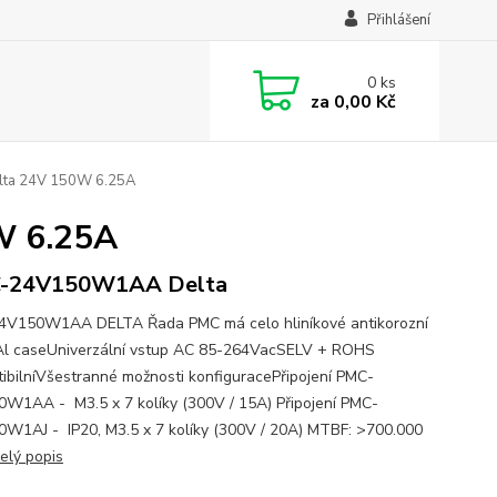
Přihlášení
0
ks
za
0,00 Kč
a 24V 150W 6.25A
 6.25A
-24V150W1AA Delta
V150W1AA DELTA Řada PMC má celo hliníkové antikorozní
 Al caseUniverzální vstup AC 85-264VacSELV + ROHS
ibilníVšestranné možnosti konfiguracePřipojení PMC-
W1AA - M3.5 x 7 kolíky (300V / 15A) Připojení PMC-
W1AJ - IP20, M3.5 x 7 kolíky (300V / 20A) MTBF: >700.000
elý popis