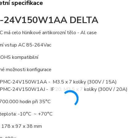
tní specifikace
-24V150W1AA DELTA
má celo hliníkové antikorozní tělo - Al case
lní vstup AC 85-264Vac
OHS kompatibilní
né možnosti konfigurace
í PMC-24V150W1AA - M3.5 x 7 kolíky (300V / 15A)
í PMC-24V150W1AJ - IP20, M3.5 x 7 kolíky (300V / 20A)
00.000 hodin při 35°C
 teplota: -10°C ~ +70°C
 178 x 97 x 38 mm