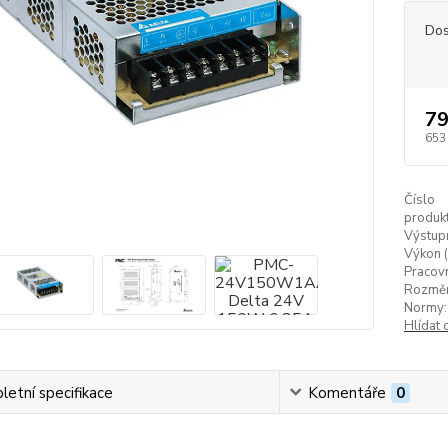
Dos
79
653
Číslo
produkt
Výstupn
Výkon (
Pracovn
Rozměr
Normy:
Hlídat 
etní specifikace
Komentáře
0