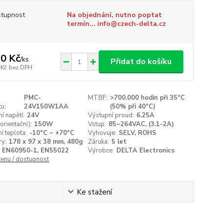
tupnost
Na objednání, nutno poptat
termín... info@czech-delta.cz
0 Kč
/
ks
Přidat do košíku
 Kč
bez DPH
PMC-
MTBF:
>700.000 hodin při 35°C
u:
24V150W1AA
(50% při 40°C)
í napětí:
24V
Výstupní proud:
6.25A
orientační):
150W
Vstup:
85~264VAC, (3.1-2A)
í teplota:
-10°C ~ +70°C
Vyhovuje:
SELV, ROHS
y:
178 x 97 x 38 mm, 480g
Záruka:
5 let
EN60950-1, EN55022
Výrobce:
DELTA Electronics
cenu / dostupnost
Ke stažení