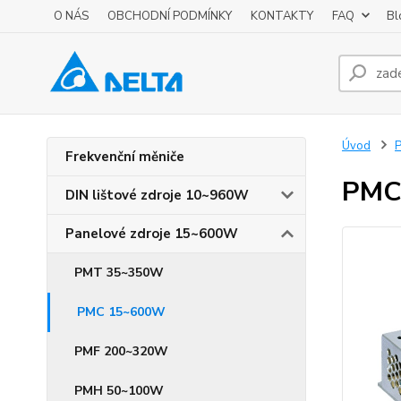
O NÁS
OBCHODNÍ PODMÍNKY
KONTAKTY
FAQ
Bl
Úvod
P
Frekvenční měniče
PMC
DIN lištové zdroje 10~960W
Panelové zdroje 15~600W
PMT 35~350W
PMC 15~600W
PMF 200~320W
PMH 50~100W