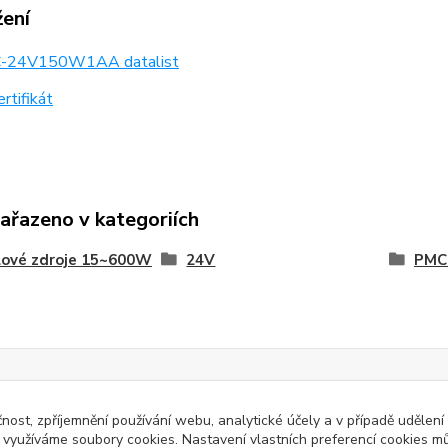
žení
24V150W1AA datalist
rtifikát
zařazeno v kategoriích
lové zdroje 15~600W
24V
PMC
čnost, zpříjemnění používání webu, analytické účely a v případě udělení
y využíváme soubory cookies. Nastavení vlastních preferencí cookies mů