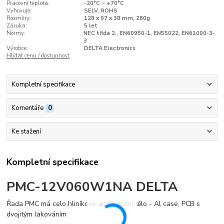
Pracovní teplota:
-20°C ~ +70°C
Vyhovuje:
SELV, ROHS
Rozměry:
128 x 97 x 38 mm, 280g
Záruka:
5 let
Normy:
NEC třída 2., EN60950-1, EN55022, EN61000-3-
3
Výrobce:
DELTA Electronics
Hlídat cenu / dostupnost
Kompletní specifikace
Komentáře
0
Ke stažení
Kompletní specifikace
PMC-12V060W1NA DELTA
Řada PMC má celo hliníkové antikorozní tělo - Al case, PCB s
dvojitým lakováním