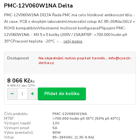
PMC-12V060W1NA Delta
PMC-12V060W1NA DELTA Řada PMC má celo hliníkové antikorozní tělo -
Al case, PCB s dvojitým lakovánímUniverzální vstup AC 85-264VacSELV +
ROHS kompatibilníVšestranné možnosti konfiguracePřipojení PMC-
12V060W1NA - M3.5 x 5 kolíky (300V / 15A)MTBF: >700.000 hodin při
35°CPracovní teplota: -20°C ~ ...
celý popis
Dostupnost
Na objednání, nutno poptat termín... info@czech-
delta.cz
8 066 Kč
/
ks
6 666 Kč
bez DPH
Přidat do košíku
Číslo produktu:
PMC-12V060W1NA
MTBF:
>700.000 hodin při 35°C (50% při 40°C)
Výstupní napětí:
12V
Výstupní proud:
5A
Výkon (orientační):
60W
Vstup:
85~264VAC, (1.35-0.9A)