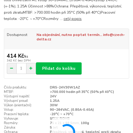
lištu Univerzální AC vstup 90~264VAC, (0.80A-0.40A)Výstup 24VDC
(+-1%), 1.25A Účinnost >88%Ochrana: Přepěťová, výkonová, teplotní,
proti zkratuMTBF: >700.000 hodin při 35°C (50% při 40°C)Pracovní
teplota: -20°C ~ +70°CRozměry: ...
celý popis
Dostupnost
Na objednání, nutno poptat termín... info@czech-
delta.cz
414 Kč
/
ks
342 Kč
bez DPH
Přidat do košíku
Číslo produktu:
DRS-24V30W1AZ
MTBF:
>700.000 hodin při 35°C (50% při 40°C)
Výstupní napětí:
24V
Výstupní proud:
1.25A
Výkon (orientační):
30W
Vstup:
90~264VAC, (0.80A-0.40A)
Pracovní teplota:
-20°C ~ +70°C
Vyhovuje:
SELV, ROHS
Rozměry:
75 x 21 x 89.5mm, 100g
Záruka:
5 let
Ochrana:
Přepěťová, výkonová, teplotní, proti zkratu