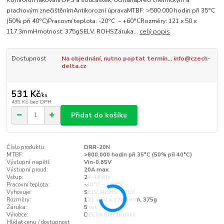
Komfortní lakování DPS a součástek, ochranapřed chemickým a
prachovým znečištěnímAntikorozní úpravaMTBF: >500.000 hodin při 35°C
(50% při 40°C)Pracovní teplota: -20°C ~ +60°CRozměry: 121 x 50 x
117.3mmHmotnost: 375gSELV, ROHSZáruka...
celý popis
Dostupnost
Na objednání, nutno poptat termín... info@czech-
delta.cz
531 Kč
/
ks
439 Kč
bez DPH
Přidat do košíku
Číslo produktu:
DRR-20N
MTBF:
>800.000 hodin při 35°C (50% při 40°C)
Výstupní napětí:
Vin-0.65V
Výstupní proud:
20A max
Vstup:
24-48Vdc
Pracovní teplota:
-40°C ~ +80°C
Vyhovuje:
SELV, ROHS, PELV
Rozměry:
121 x 50 x 122.1mm, 375g
Záruka:
5 let
Výrobce:
DELTA Electronics
Hlídat cenu / dostupnost