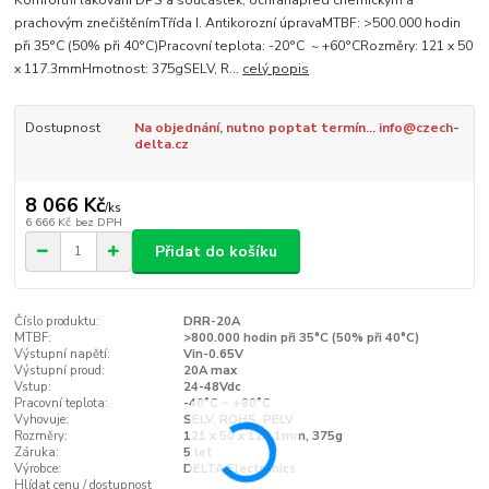
Komfortní lakování DPS a součástek, ochranapřed chemickým a
prachovým znečištěnímTřída I. Antikorozní úpravaMTBF: >500.000 hodin
při 35°C (50% při 40°C)Pracovní teplota: -20°C ~ +60°CRozměry: 121 x 50
x 117.3mmHmotnost: 375gSELV, R...
celý popis
Dostupnost
Na objednání, nutno poptat termín... info@czech-
delta.cz
8 066 Kč
/
ks
6 666 Kč
bez DPH
Přidat do košíku
Číslo produktu:
DRR-20A
MTBF:
>800.000 hodin při 35°C (50% při 40°C)
Výstupní napětí:
Vin-0.65V
Výstupní proud:
20A max
Vstup:
24-48Vdc
Pracovní teplota:
-40°C ~ +80°C
Vyhovuje:
SELV, ROHS, PELV
Rozměry:
121 x 50 x 122.1mm, 375g
Záruka:
5 let
Výrobce:
DELTA Electronics
Hlídat cenu / dostupnost