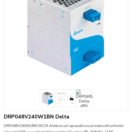
DRP048V240W1BN Delta
DRP048V240W1BN DELTA Antikorozní úpravaKovová krabiceKomfortní