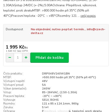
lakování DPS a součástekUniverzální AC vstup 85~264VAC, (2.50-
1.30A)Výstup 24VDC (+-2%),5.00AOchrana: Přepěťová, výkonová,
teplotní, proti zkratuMTBF: >800.000 hodin při 35°C (50% při
40°C)Pracovní teplota: -20°C ~ +85°CRozměry: 121 ...
celý popis
Dostupnost
Na objednání, nutno poptat termín... info@czech-
delta.cz
1 995 Kč
/
ks
1 649 Kč
bez DPH
Přidat do košíku
Číslo produktu:
DRP048V240W1BN
MTBF:
>500.000 hodin při 35°C (50% při 40°C)
Výstupní napětí:
48V
Výstupní proud:
5A
Výkon (orientační):
240W
Vstup:
85~264VAC, (2.50-1.30A)
Pracovní teplota:
-20°C ~ +80°C
Vyhovuje:
SELV, ROHS
Rozměry:
121 x 85 x 124.1mm, 960g
Záruka:
5 let
Ochrana:
Přepěťová, výkonová, teplotní, proti zkratu