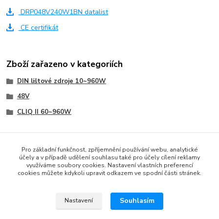
DRP048V240W1BN datalist
CE certifikát
Zboží zařazeno v kategoriích
DIN lištové zdroje 10~960W
48V
CLIQ II 60~960W
Pro základní funkčnost, zpříjemnění používání webu, analytické
účely a v případě udělení souhlasu také pro účely cílení reklamy
www.czech-meanwell.cz
využíváme soubory cookies. Nastavení vlastních preferencí
cookies můžete kdykoli upravit odkazem ve spodní části stránek.
www.spinanyzdroj.cz
www.eshop-meanwell.cz
Souhlasím
Nastavení
www.czech-ips.cz
www.meanwell-eshop.cz