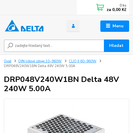
0
ks
za
0,00 Kč
Menu
Hledat
Úvod
DIN lištové zdroje 10~960W
CLIQ II 60~960W
DRP048V240W1BN Delta 48V 240W 5.00A
DRP048V240W1BN Delta 48V
240W 5.00A