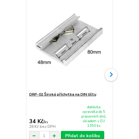
DRP-02 Široká příchytka na DIN lištu
PMU-13V15
Zálohový zd
dodávka
zpravidla do 5
pracovních dnů,
34 Kč
734 Kč
skladem v EU
/
ks
/
ks
1350 ks
28 Kč
bez DPH
607 Kč
bez 
Přidat do košíku