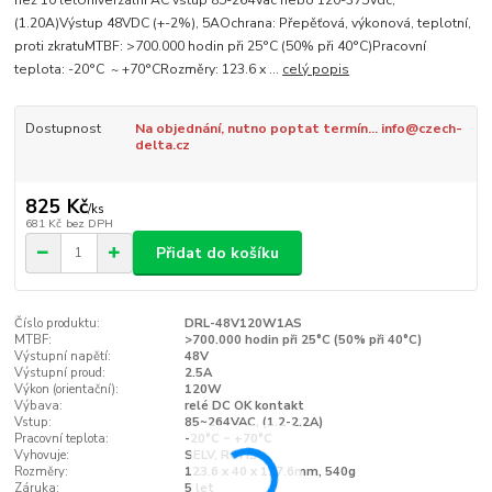
než 10 letUniverzální AC vstup 85-264Vac nebo 120-375Vdc,
(1.20A)Výstup 48VDC (+-2%), 5AOchrana: Přepěťová, výkonová, teplotní,
proti zkratuMTBF: >700.000 hodin při 25°C (50% při 40°C)Pracovní
teplota: -20°C ~ +70°CRozměry: 123.6 x ...
celý popis
Dostupnost
Na objednání, nutno poptat termín... info@czech-
delta.cz
825 Kč
/
ks
681 Kč
bez DPH
Přidat do košíku
Číslo produktu:
DRL-48V120W1AS
MTBF:
>700.000 hodin při 25°C (50% při 40°C)
Výstupní napětí:
48V
Výstupní proud:
2.5A
Výkon (orientační):
120W
Výbava:
relé DC OK kontakt
Vstup:
85~264VAC, (1.2-2.2A)
Pracovní teplota:
-20°C ~ +70°C
Vyhovuje:
SELV, ROHS
Rozměry:
123.6 x 40 x 117.6mm, 540g
Záruka:
5 let