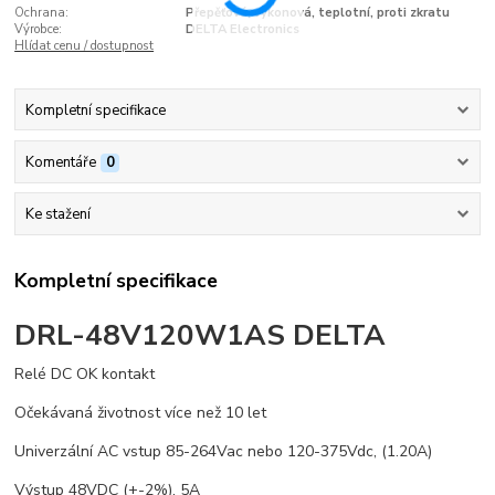
Ochrana:
Přepěťová, výkonová, teplotní, proti zkratu
Výrobce:
DELTA Electronics
Hlídat cenu / dostupnost
Kompletní specifikace
Komentáře
0
Ke stažení
Kompletní specifikace
DRL-48V120W1AS DELTA
Relé DC OK kontakt
Očekávaná životnost více než 10 let
Univerzální AC vstup 85-264Vac nebo 120-375Vdc, (1.20A)
Výstup 48VDC (+-2%), 5A