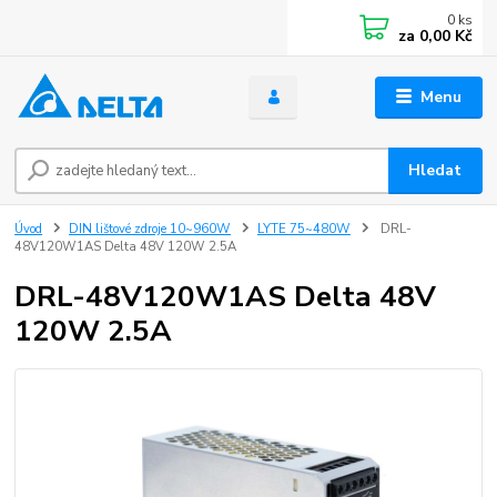
0
ks
za
0,00 Kč
Menu
Hledat
Úvod
DIN lištové zdroje 10~960W
LYTE 75~480W
DRL-
48V120W1AS Delta 48V 120W 2.5A
DRL-48V120W1AS Delta 48V
120W 2.5A