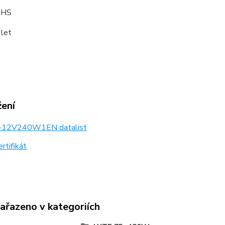
OHS
 let
žení
12V240W1EN datalist
rtifikát
zařazeno v kategoriích