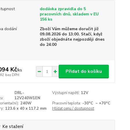
tupnost
dodávka zpravidla do 5
pracovních dnů, skladem v EU
156 ks
a dodání
Zboží Vám můžeme doručit již
09.08.2026 do 13:00. Stačí, když
zboží objednáte nejpozději dnes
do 24:00
094 Kč
/
ks
Přidat do košíku
 Kč
bez DPH
DRL-
Výstupní napětí:
12V
u:
12V240W1EN
orientační):
240W
Pracovní teplota:
-30°C ~ +70°C
y:
123.6 x 40 x 117.2 mm
Hlídat cenu / dostupnost
Ke stažení