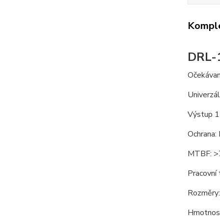
Komple
DRL-
Očekávaná
Univerzá
Výstup 
Ochrana: 
MTBF: >7
Pracovní
Rozměry:
Hmotnos