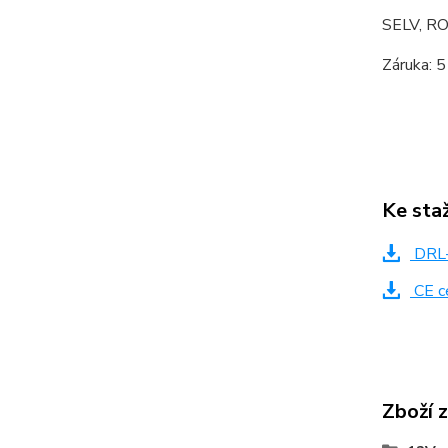
SELV, R
Záruka: 5
Ke sta
DRL-
CE ce
Zboží 