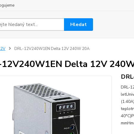
ogujeme
Hledat
12V
DRL-12V240W1EN Delta 12V 240W 20A
-12V240W1EN Delta 12V 240
DRL
DRL-12
letUni
(1.40A
teplot
40°C)P
mmHmo