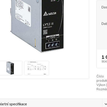
Dos
Dob
1 
904
Číslo
produkt
Výkon (
Rozměr
etní specifikace