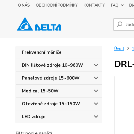
O NÁS
OBCHODNÍ PODMÍNKY
KONTAKTY
FAQ
Bl
Úvod
Frekvenční měniče
DRL
DIN lištové zdroje 10~960W
Panelové zdroje 15~600W
Medical 15~50W
Otevřené zdroje 15~150W
LED zdroje
Filtr podle napětí