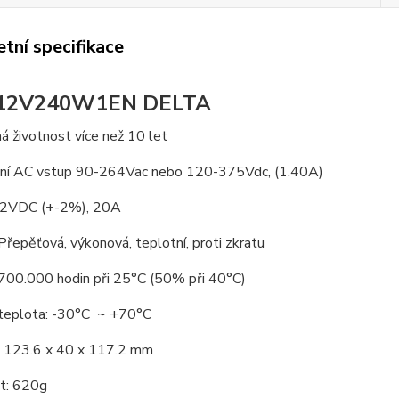
tní specifikace
12V240W1EN
DELTA
 životnost více než 10 let
lní AC vstup 90-264Vac nebo 120-375Vdc, (1.40A)
12VDC (+-2%), 20A
Přepěťová, výkonová, teplotní, proti zkratu
00.000 hodin při 25°C (50% při 40°C)
 teplota: -30°C ~ +70°C
 123.6 x 40 x 117.2 mm
t: 620g