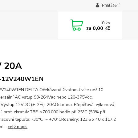
Přihlášení
0
ks
za
0,00 Kč
W 20A
-12V240W1EN
V240W1EN DELTA Očekávaná životnost více než 10
verzální AC vstup 90-264Vac nebo 120-375Vdc,
)Výstup 12VDC (+-2%), 20AOchrana: Přepěťová, výkonová,
ní, proti zkratuMTBF: >700.000 hodin při 25°C (50% při
racovní teplota: -30°C ~ +70°CRozměry: 123.6 x 40 x 117.2
t...
celý popis